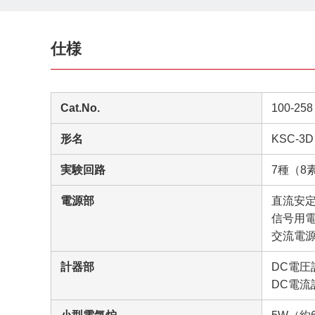
仕様
Cat.No.
100-258
形名
KSC-3D
実験回路
7種（8
電源部
直流安定化
信号用電
交流電源 
計器部
DC電圧計（
DC電流計