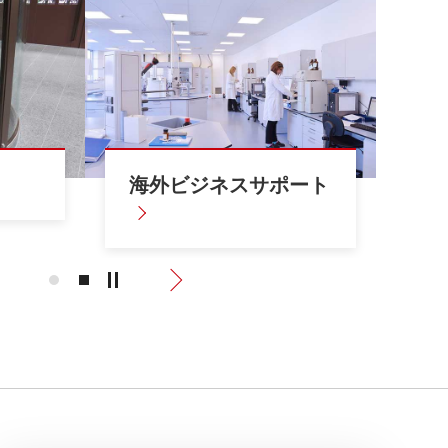
理化教育
大学等
海外ビジネスサポート
研
Previous
Next