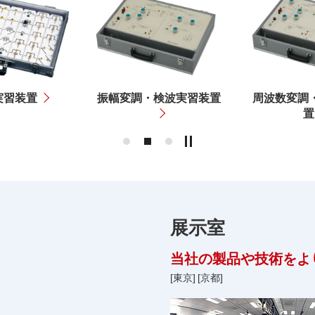
実習装置
振幅変調・検波実習装置
周波数変調
置
展示室
当社の製品や技術をよ
[東京]
[京都]