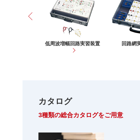
Previous
回路実習装置
低周波増幅回路実習装置
回路網
カタログ
3種類の総合カタログをご用意