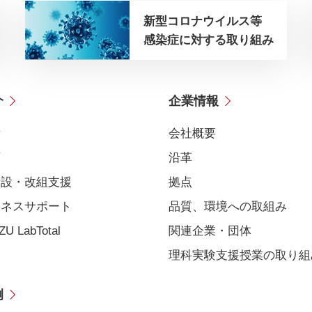
新型コロナウイルス等
感染症に対する取り組み
介
企業情報
備
会社概要
育
沿革
新設・改組支援
拠点
ジネスサポート
品質、環境への取組み
U LabTotal
関連企業・団体
理科実験支援授業の取り組
例