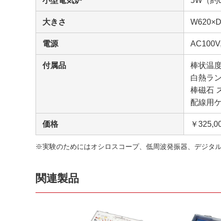
小型電気炉
5W（約
大きさ
W620×D
電源
AC100V,
付属品
棒状温度
白熱ラン
棒磁石 
配線用ケ
価格
￥325,
※実験のためにはオシロスコープ、低周波発振器、デジタ
関連製品