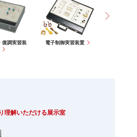
Next
・復調実習装
電子制御実習装置
論理回路実
り理解いただける展示室