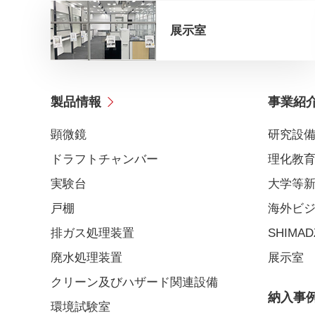
展示室
製品情報
事業紹
顕微鏡
研究設
ドラフトチャンバー
理化教
実験台
大学等
戸棚
海外ビ
排ガス処理装置
SHIMADZ
廃水処理装置
展示室
クリーン及びハザード関連設備
納入事
環境試験室