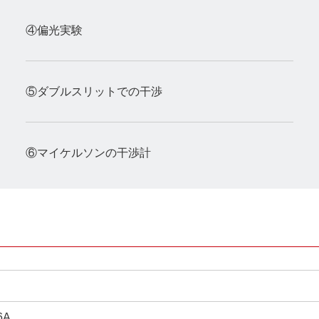
④偏光実験
⑤ダブルスリットでの干渉
⑥マイケルソンの干渉計
6A