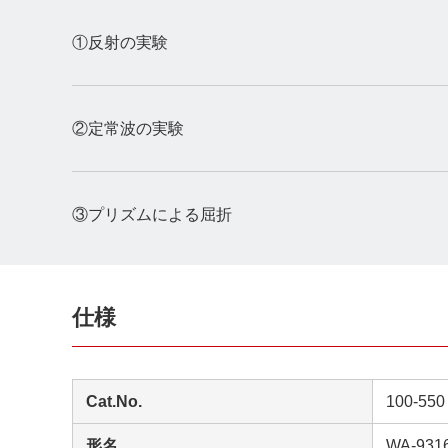
①反射の実験
②定常波の実験
③プリズムによる屈折
仕様
Cat.No.
100-550
形名
WA-931