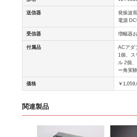
送信器
発振波長 
電源 D
受信器
増幅器
付属品
ACアダ
1個、ス
ル 2個
ー角実験
価格
￥1,059
関連製品