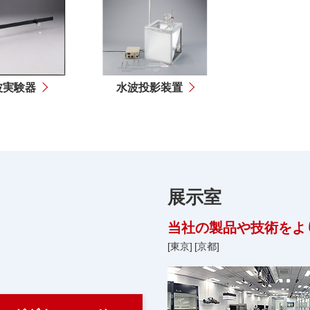
波実験器
水波投影装置
展示室
当社の製品や技術をよ
[東京]
[京都]