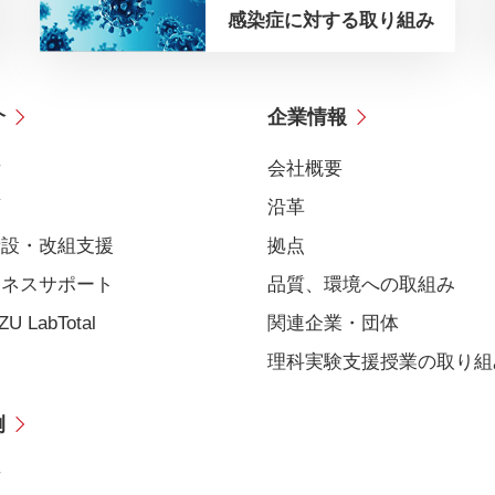
感染症に対する取り組み
介
企業情報
備
会社概要
育
沿革
新設・改組支援
拠点
ジネスサポート
品質、環境への取組み
U LabTotal
関連企業・団体
理科実験支援授業の取り組
例
備