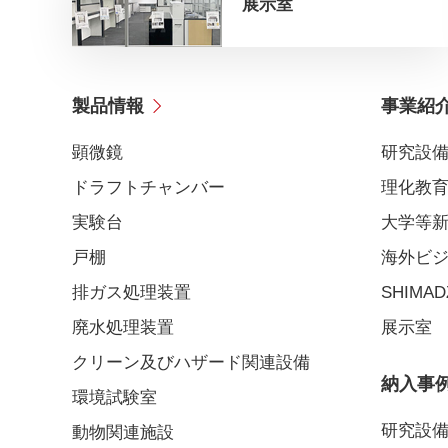
展示室
製品情報
事業紹
顕微鏡
研究設
ドラフトチャンバー
理化教
実験台
大学等
戸棚
海外ビ
排ガス処理装置
SHIMADZ
廃水処理装置
展示室
クリーン及びハザード関連設備
納入事
環境試験室
研究設
動物関連施設