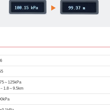
76
55
5～125kPa
1.8～9.5km
0kPa
0.1kPa