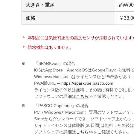
大きさ・重さ
約W90
価格
￥38,
＊
本製品には気圧補正用の温度センサが搭載されています
＊
防水機能はありません。
※
「SPARKvue」の場合
iOSはAppStore，AndroidOSはGooglePl
Windows/Macintoshはライセンス版とPWA版があり
PWA版URL ➡
https://sparkvue.pasco.com
ライセンス版の体験は無料，その後は有料でご利用い
ソフトウェアの詳細は
こちら
>>ご確認ください。
※
「PASCO Capstone」の場合
PC（WindowsとMacintosh）専用のソフトウェアで
Storeからダウンロードでき、ソフトウェア上か
サイトライセンスは体験版(30日間)は無料，その
ソフトウェアの詳細は
こちら
>>をご確認ください。