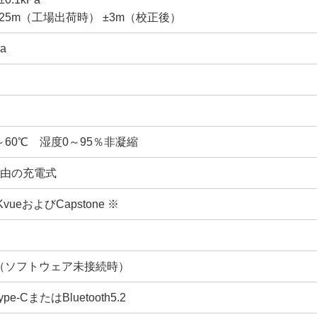
25m（工場出荷時） ±3m（校正後）
Pa
～60℃ 湿度0～95％非凝縮
経由の充電式
KvueおよびCapstone ※
（ソフトウェア未接続時）
ype-CまたはBluetooth5.2