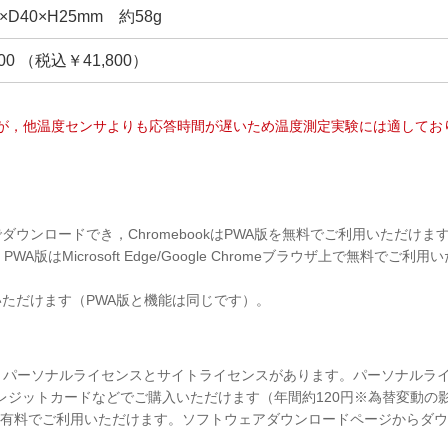
×D40×H25mm 約58g
000 （税込￥41,800）
が，他温度センサよりも応答時間が遅いため温度測定実験には適してお
ayから無料でダウンロードでき，ChromebookはPWA版を無料でご利用いただけま
，PWA版はMicrosoft Edge/Google Chromeブラウザ上で無料でご利
ただけます（PWA版と機能は同じです）。
，パーソナルライセンスとサイトライセンスがあります。パーソナルライセンスは，Win
らクレジットカードなどでご購入いただけます（年間約120円※為替変動
後は有料でご利用いただけます。ソフトウェアダウンロードページからダ