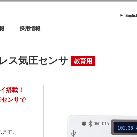
Englis
報
採用情報
レス気圧センサ
教育用
レイ搭載！
圧センサで
れます。