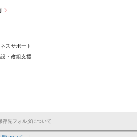
例
備
育
ジネスサポート
新設・改組支援
保存先フォルダについて