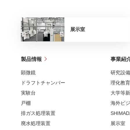
展示室
製品情報
事業紹
顕微鏡
研究設
ドラフトチャンバー
理化教
実験台
大学等
戸棚
海外ビ
排ガス処理装置
SHIMADZ
廃水処理装置
展示室